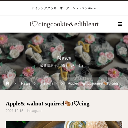
アイシングクッキーオーダー＆レッスンAtelier
I♡cingcookie&edibleart
News
最新情報をお届けいたします。
News
Instagram
Apple& walnut squirrel
I♡cing
Apple& walnut squirrel
I♡cing
2021.12.15
Instagram