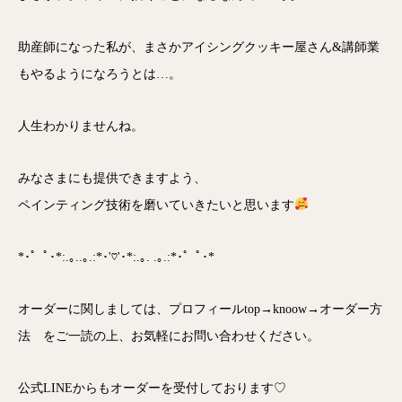
助産師になった私が、まさかアイシングクッキー屋さん&講師業
もやるようになろうとは…。
人生わかりませんね。
みなさまにも提供できますよう、
ペインティング技術を磨いていきたいと思います
*･゜ﾟ･*:.｡..｡.:*･'♡'･*:.｡. .｡.:*･゜ﾟ･*
オーダーに関しましては、プロフィールtop→knoow→オーダー方
法 をご一読の上、お気軽にお問い合わせください。
公式LINEからもオーダーを受付しております♡