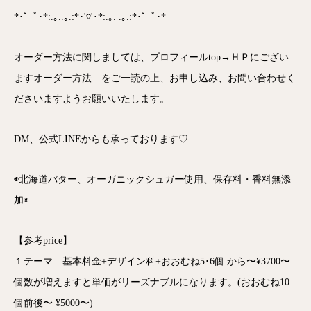
*･゜ﾟ･*:.｡..｡.:*･'♡'･*:.｡. .｡.:*･゜ﾟ･*
オーダー方法に関しましては、プロフィールtop→ＨＰにござい
ますオーダー方法 をご一読の上、お申し込み、お問い合わせく
ださいますようお願いいたします。
DM、公式LINEからも承っております♡
◉北海道バター、オーガニックシュガー使用、保存料・香料無添
加◉
【参考price】
１テーマ 基本料金+デザイン科+おおむね5･6個 から〜¥3700〜
個数が増えますと単価がリーズナブルになります。(おおむね10
個前後〜 ¥5000〜)