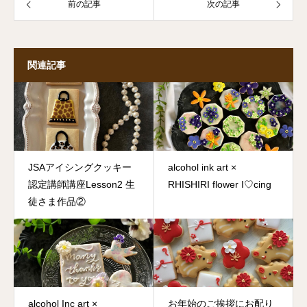
前の記事
次の記事
関連記事
JSAアイシングクッキー
alcohol ink art ×
認定講師講座Lesson2 生
RHISHIRI flower I♡cing
徒さま作品②
alcohol Inc art ×
お年始のご挨拶にお配り