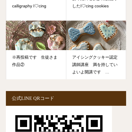
calligraphy I♡cing
したI♡cing cookies
※再投稿です 生徒さま
アイシングクッキー認定
作品②
講師講座 満を持してい
よいよ開講です
#9991mineicinglesson
公式LINE QRコード