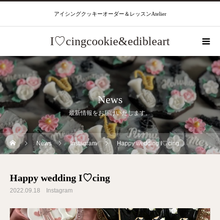
アイシングクッキーオーダー＆レッスンAtelier
I♡cingcookie&edibleart
News
最新情報をお届けいたします。
News
Instagram
Happy wedding I♡cing
Happy wedding I♡cing
2022.09.18
Instagram