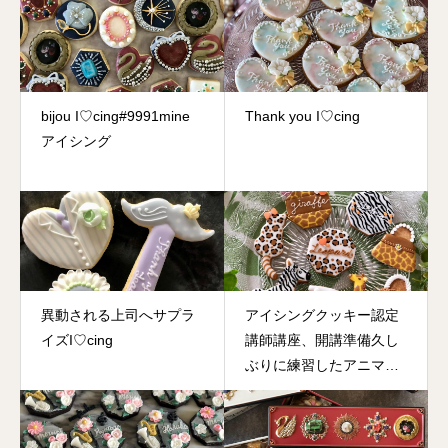
bijou I♡cing#9991mine
Thank you I♡cing
アイシング
異動される上司へサプラ
アイシングクッキー認定
イズI♡cing
講師講座、開講準備久し
ぶりに練習したアニマル
柄です。