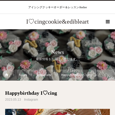
アイシングクッキーオーダー＆レッスンAtelier
I♡cingcookie&edibleart
News
最新情報をお届けいたします。
News
Instagram
Happybirthday I♡cing
Happybirthday I♡cing
2023.05.13
Instagram