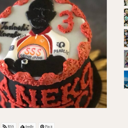
RSS
feedly
Pin it