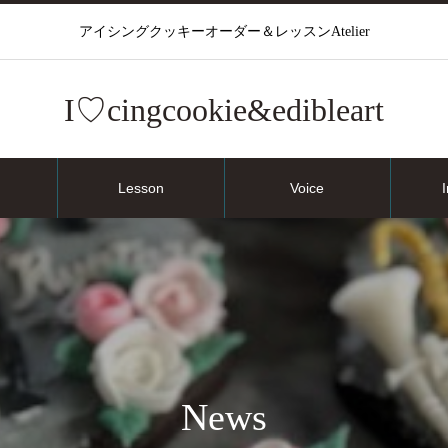
アイシングクッキーオーダー＆レッスンAtelier
I♡cingcookie&edibleart
Lesson
Voice
News