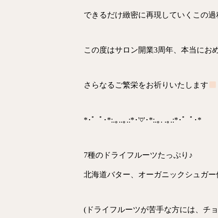
できるだけ緻密に再現していくこの過
この度はサロン開業3周年、本当にお
さらなるご繁栄をお祈りいたします
*･゜ﾟ･*:.｡..｡.:*･'♡'･*:.｡. .｡.:*･゜ﾟ･*
7種のドライフルーツたっぷり♪
北海道バター、オーガニックシュガー
(ドライフルーツが苦手な方には、チ