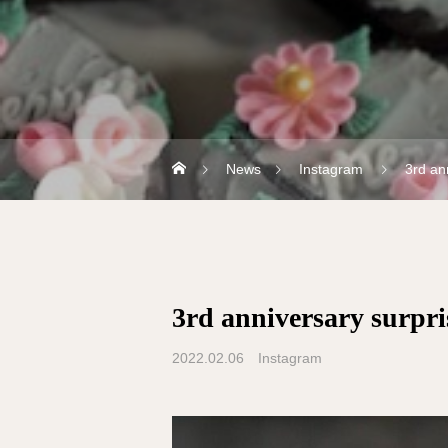
News
Instagram
3rd an
3rd anniversary surpri
2022.02.06
Instagram