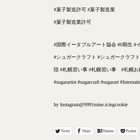
#菓子製造許可 #菓子製造業
#菓子製造業許可
#国際イータブルアート協会 #0期生 
#シュガークラフト #シュガークラフトケ
陸 #札幌習い事 #札幌習い事 #札幌お稽古
#sugarartist #sugarcraft #sugarart #Internat
by Instagram@9991mine.icingcookie
Tweet
Share
Hatena
Pocket