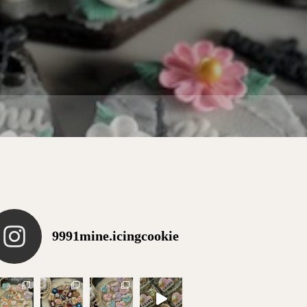
9991mine.icingcookie