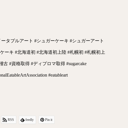
#イータブルアート #シュガーケーキ #シュガーアート
ーキ #北海道初 #北海道初上陸 #札幌初 #札幌初上
 #資格取得 #ディプロマ取得 #sugarcake
ionalEatableArtAssociation #eatableart
RSS
feedly
Pin it