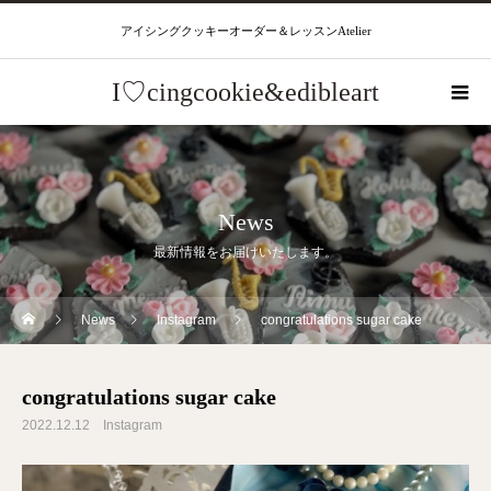
アイシングクッキーオーダー＆レッスンAtelier
I♡cingcookie&edibleart
News
最新情報をお届けいたします。
News
Instagram
congratulations sugar cake
congratulations sugar cake
2022.12.12
Instagram