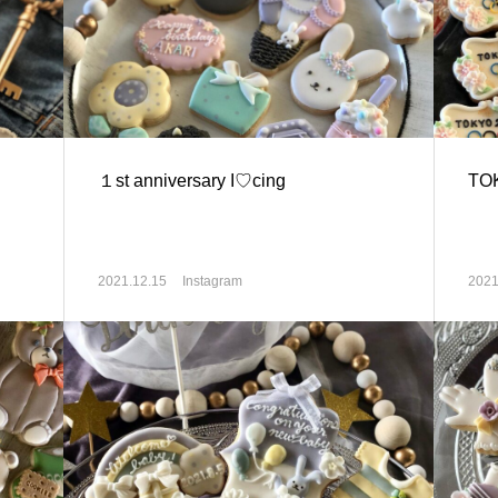
１st anniversary I♡cing
TO
2021.12.15
Instagram
2021