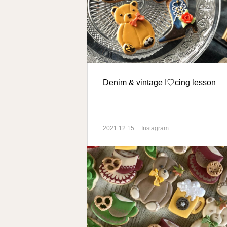
Denim & vintage I♡cing lesson
2021.12.15
Instagram