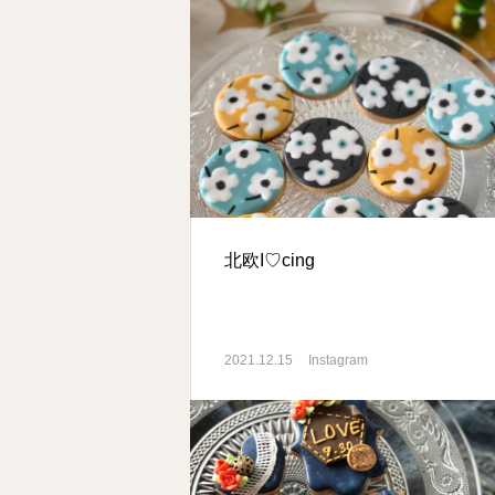
北欧I♡cing
2021.12.15
Instagram