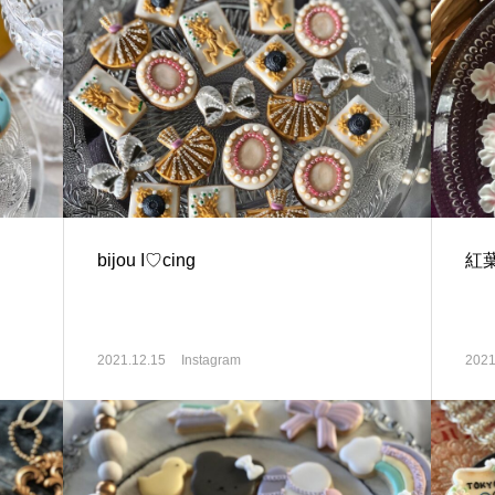
bijou I♡cing
紅葉
2021.12.15
Instagram
2021