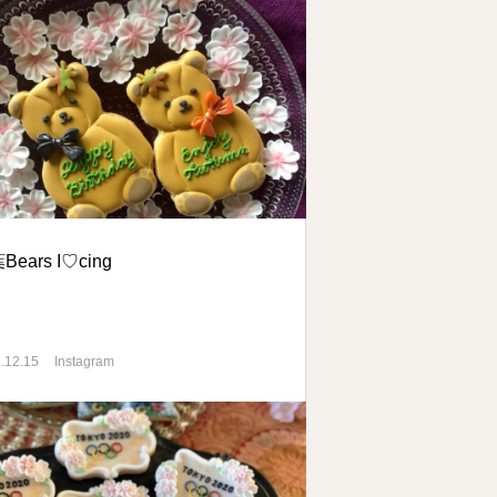
Bears I♡cing
.12.15
Instagram