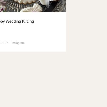
ppy Wedding I♡cing
.12.15
Instagram