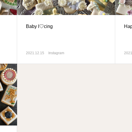
Baby I♡cing
Ha
2021.12.15
Instagram
2021