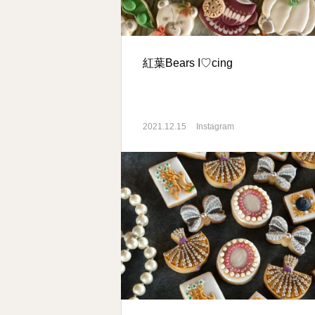
紅葉Bears I♡cing
2021.12.15
Instagram