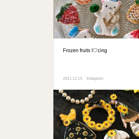
️Frozen fruits I♡cing
2021.12.15
Instagram