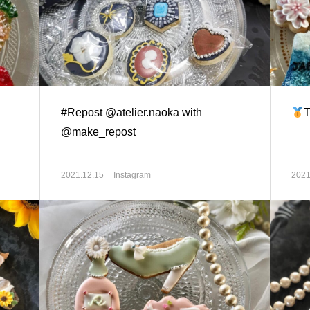
#Repost @atelier.naoka with
@make_repost
2021.12.15
Instagram
2021