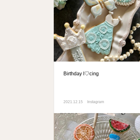
Birthday I♡cing
2021.12.15
Instagram