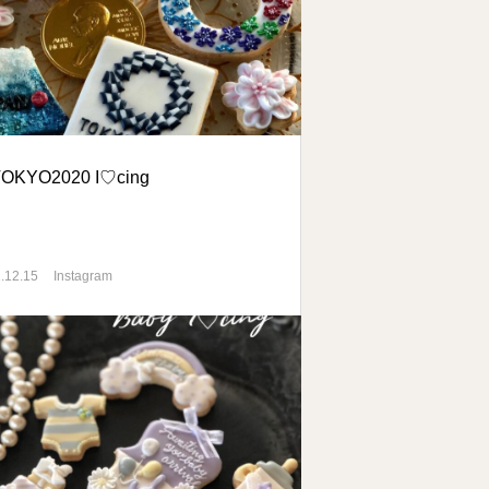
TOKYO2020 I♡cing
.12.15
Instagram