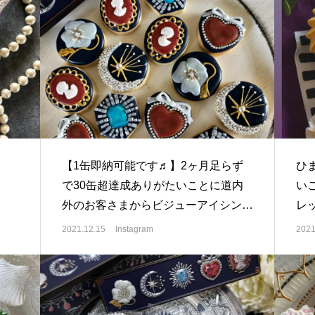
【1缶即納可能です♬】2ヶ月足らず
ひ
で30缶超達成ありがたいことに道内
い
外のお客さまからビジューアイシング
レ
クッキー缶のオーダーが続きました。
2021.12.15
Instagram
2021
ありがとうございます