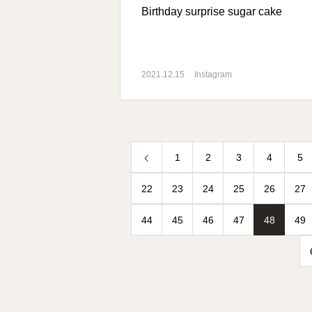
Birthday surprise sugar cake
2021.12.15
Instagram
1
2
3
4
5
22
23
24
25
26
27
44
45
46
47
48
49