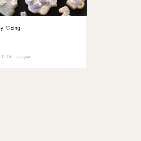
y I♡cing
.12.15
Instagram