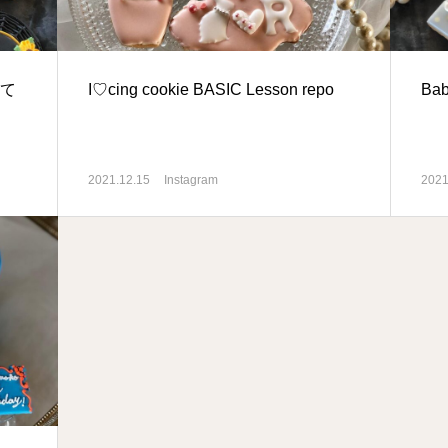
して
I♡cing cookie BASIC Lesson repo
Bab
2021.12.15
Instagram
2021