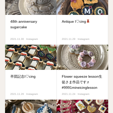
48th anniversary
Antique I♡cing
sugarcake
2021.11.30
Instagram
2021.11.29
Instagram
卒団記念I♡cing️
Flower squeeze lesson生
徒さま作品です♬
#9991mineicinglesson
2021.11.26
Instagram
2021.11.24
Instagram