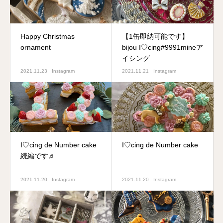
Happy Christmas
【1缶即納可能です】
ornament
bijou I♡cing#9991mineア
イシング
2021.11.23
Instagram
2021.11.21
Instagram
I♡cing de Number cake
I♡cing de Number cake
続編です♬
2021.11.20
Instagram
2021.11.20
Instagram